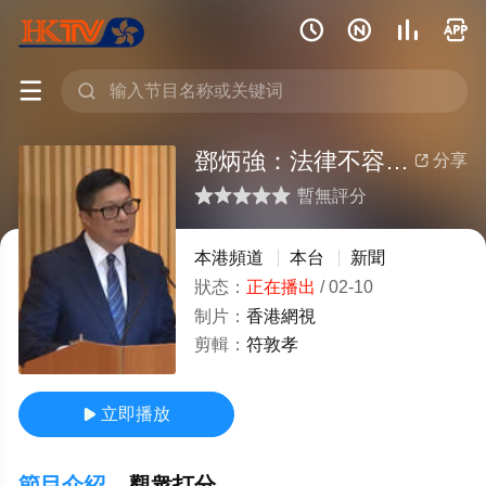






鄧炳強：法律不容危害國安行爲
分享

暫無評分
很差
較差
還行
推薦
力薦
本港頻道
本台
新聞
狀态：
正在播出
/
02-10
制片：
香港網視
剪輯：
符敦孝
立即播放

節目介紹
觀衆打分