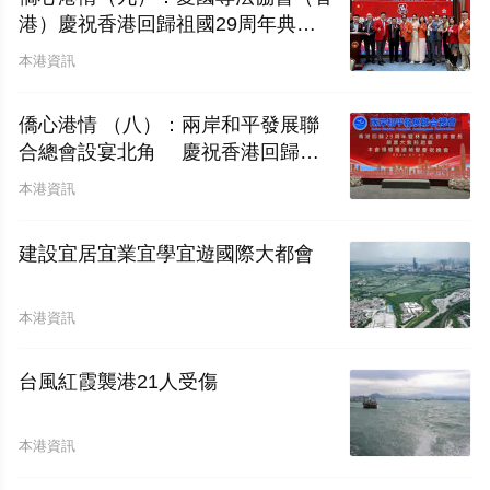
港）慶祝香港回歸祖國29周年典禮
圓滿舉行
本港資訊
僑心港情 （八）：兩岸和平發展聯
合總會設宴北角 慶祝香港回歸二
十九周年暨林廣兆首席會長榮膺大紫
本港資訊
荊勳章
建設宜居宜業宜學宜遊國際大都會
本港資訊
台風紅霞襲港21人受傷
本港資訊