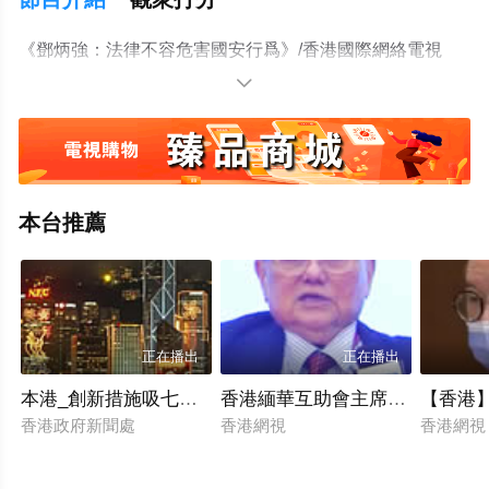
《鄧炳強：法律不容危害國安行爲》/香港國際網絡電視
台/2026.02.10

本台推薦
正在播出
正在播出
本港_創新措施吸七萬人才來港成績斐然
香港緬華互助會主席王錦彪緬甸語
【香港
香港政府新聞處
香港網視
香港網