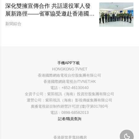
深化雙擁宣傳合作 共話退役軍人發
展新路徑——省軍協受邀赴香港國際
網絡電視台開展座談交流
新聞綜合
手機APP下載
HONGKONG TVNET
香港國際網絡電視台控股集團有限公司
香港國際網絡電視台/TVNET.HK
電話：+852-46130640
全資子公司：紫荊視訊（海南）投資控股集團有限公司
運營公司：紫荊視訊（海南）影視傳媒集團有限公司
廣播電視節目制作經營許可證:(瓊)字第01780号
電話：0898-68582013
記者/職員查詢

香港新世界寬頻機房