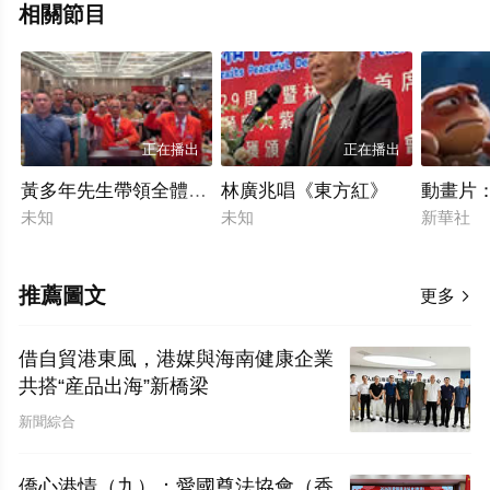
相關節目
正在播出
正在播出
黃多年先生帶領全體與會嘉賓，面對國旗、莊嚴宣誓
林廣兆唱《東方紅》
動畫片：
未知
未知
新華社
推薦圖文
更多

借自貿港東風，港媒與海南健康企業
共搭“産品出海”新橋梁
新聞綜合
僑心港情（九）：愛國尊法協會（香