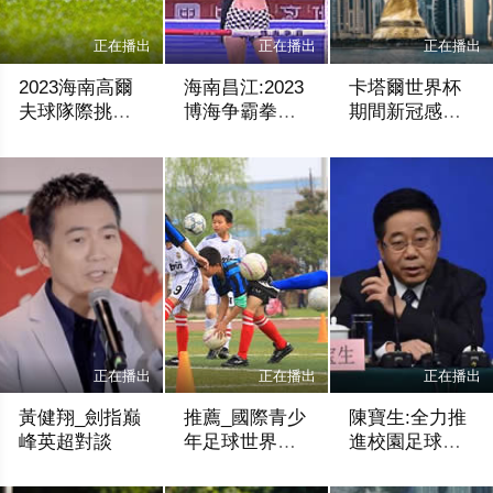
正在播出
正在播出
正在播出
2023海南高爾
海南昌江:2023
卡塔爾世界杯
夫球隊際挑戰
博海争霸拳擊
期間新冠感染
賽第一階段選
賽五霸出爐
率不升反降
周師妤
香港國際網絡電視台
鳳凰衛視
拔比賽結束
正在播出
正在播出
正在播出
黃健翔_劍指巅
推薦_國際青少
陳寶生:全力推
峰英超對談
年足球世界杯
進校園足球工
專題
作, 一年一大
NEWS
TVNET.HK
香港網視
步，步步有光