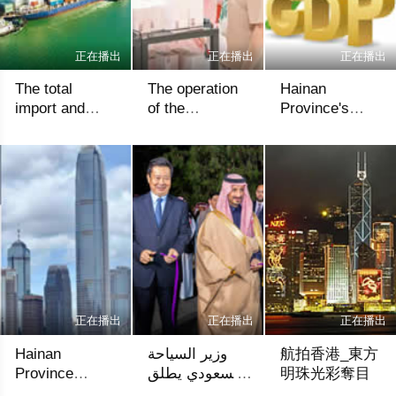
正在播出
正在播出
正在播出
The total
The operation
Hainan
import and
of the
Province's
export value of
consumer
GDP exceeded
香港網視
香港網視
香港網視
Yangpu
goods market
558.3 billion
Bonded Port
in Hainan
yuan in the
Area exceeded
Province in the
first three
50 billion yuan
first three
quarters(海南
in the first
quarters(前三
省前三季度
three quarters
季度海南全省
GDP超5583億
(洋浦保稅港區
消費品市場運
元)
前三季度進出
行情況)
口總值超500億
正在播出
正在播出
正在播出
元)
Hainan
وزير السياحة
航拍香港_東方
Province
السعودي يطلق
明珠光彩奪目
successfully
مهرجان السياحة
香港網視
香港網視
HONGKONG