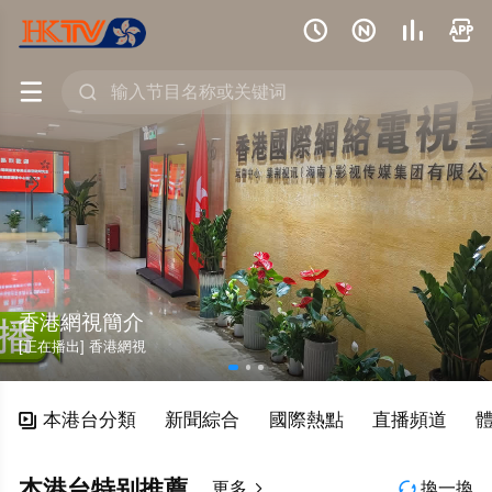






香港網視簡介
[正在播出] 香港網視
本港台分類
新聞綜合
國際熱點
直播頻道

本港台特别推薦
更多
換一換

