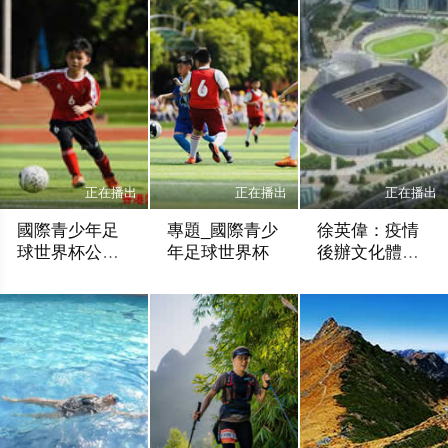
彩
正在播出
正在播出
正在播出
國際青少年足
專題_國際青少
徐英偉：疫情
球世界杯公益
年足球世界杯
後辦文化體育
聯賽四川廣安
活動
未知
少年足球
香港網視
花絮