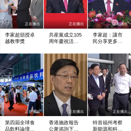
正在播出
正在播出
正在播出
李家超頒授卓
共産黨成立105
李家超：讓市
越教學獎
周年慶祝活動
民分享更多經
展開
濟紅利
香港網視
香港網視
香港網視
正在播出
正在播出
正在播出
第四屆全球食
香港施政報告
特首福州考察
品飲料論壇啓
公衆谘詢下周
新能源和科技