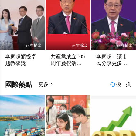
正在播出
正在播出
正在播出
李家超頒授卓
共産黨成立105
李家超：讓市
越教學獎
周年慶祝活動
民分享更多經
展開
濟紅利
香港網視
香港網視
香港網視
國際熱點
更多
換一換

