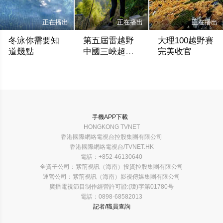
正在播出
正在播出
正在播出
冬泳你需要知
第五屆雷越野
大理100越野賽
道幾點
中國三峽超級
完美收官
越野完美落幕
香港網視
香港網視
香港網視
手機APP下載
HONGKONG TVNET
香港國際網絡電視台控股集團有限公司
香港國際網絡電視台/TVNET.HK
電話：+852-46130640
全資子公司：紫荊視訊（海南）投資控股集團有限公司
運營公司：紫荊視訊（海南）影視傳媒集團有限公司
廣播電視節目制作經營許可證:(瓊)字第01780号
電話：0898-68582013
記者/職員查詢