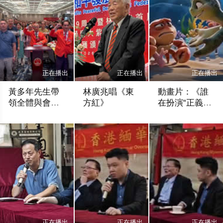
正在播出
正在播出
正在播出
黃多年先生帶
林廣兆唱《東
動畫片：《誰
領全體與會嘉
方紅》
在扮演“正義
賓，面對國
者”》
未知
未知
新華社
旗、莊嚴宣誓
正在播出
正在播出
正在播出