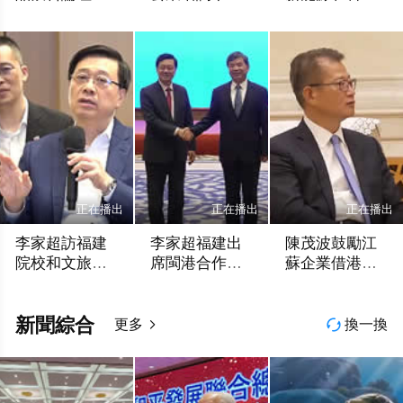
幕 錨定萬億全
一展開
企業
香港網視
香港網視
香港網視
球食飲新賽道
正在播出
正在播出
正在播出
李家超訪福建
李家超福建出
陳茂波鼓勵江
院校和文旅項
席閩港合作會
蘇企業借港出
目
議
海
香港網視
香港網視
香港網視
新聞綜合
更多
換一換

