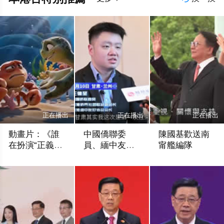
正在播出
正在播出
正在播出
動畫片：《誰
中國僑聯委
陳國基歡送南
在扮演“正義
員、緬中友好
甯艦編隊
者”》
協會會長王德
新華社
香港網視
香港網視
聖接受鳳凰專
訪