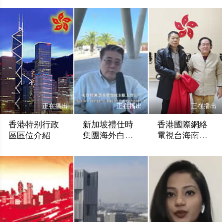
issues
السعودي في
offshore RMB
بكين(沙特旅遊
local
大臣在京啓
government
動“沙特旅遊
bonds in Hong
節”)
Kong(海南省成
功在香港發行
離岸人民币地
方政府債券)
正在播出
正在播出
正在播出
香港特别行政
新加坡禮仕時
香港國際網絡
區區位介紹
集團海外白酒
電視台海南運
第一股
營中心海口演
HONGKONG
歐洲分台
董事局執行副主席
播大廳開播