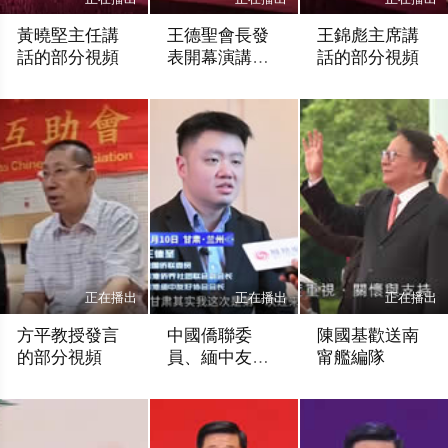
黃曉堅主任講
王德聖會長發
王錦彪主席講
話的部分視頻
表開幕演講的
話的部分視頻
視頻
未知
未知
未知
正在播出
正在播出
正在播出
方平教授發言
中國僑聯委
陳國基歡送南
的部分視頻
員、緬中友好
甯艦編隊
協會會長王德
未知
香港網視
香港網視
聖接受鳳凰專
訪