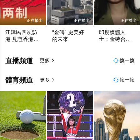
正在播出
正在播出
正在播出
江澤民四次訪
“金磚” 更美好
印度媒體人
港 見證香港回
的未來
士：金磚合作
歸
成果惠及更多
香港無線電視
中國一帶一路
中國一帶一路
國家
直播頻道
更多
換一換


體育頻道
更多
換一換

