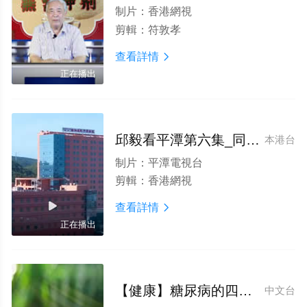
制片：
香港網視
剪輯：
符敦孝
查看詳情

正在播出
邱毅看平潭第六集_同心共醫打造岚島健康産業示範區
本港台
制片：
平潭電視台
剪輯：
香港網視
查看詳情

正在播出
【健康】糖尿病的四大元兇
中文台