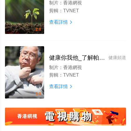
制片：
香港網視
剪輯：
TVNET
查看詳情

2.0
健康你我他_了解帕金森
健康頻道
制片：
香港網視
剪輯：
TVNET
查看詳情

5.0