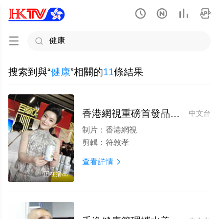






搜索到與“
健康
”相關的
11
條結果
香港網視重磅首發品牌主題曲《百草飲戀曲》，以旋律解鎖海南健康飲品新叙事
中文台
制片：
香港網視
剪輯：
符敦孝
查看詳情

正在播出