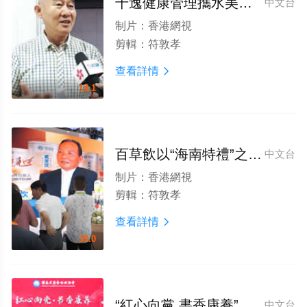
千逸健康管理攜水美姿噴霧系列産品亮相第四屆全球食品飲料論壇深受關注
中文台
制片：
香港網視
剪輯：
符敦孝
查看詳情

14.1
百草飲以“海南特禮”之姿閃耀消博會，金獎加身領銜健康消費新風向
中文台
制片：
香港網視
剪輯：
符敦孝
查看詳情

39.0
“紅心向黨 書香康養”健康長壽讀書班周年慶在海南澄邁舉行
中文台