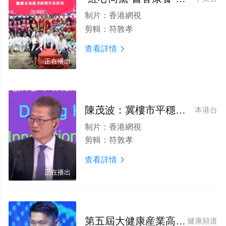
制片：
香港網視
剪輯：
符敦孝
查看詳情

正在播出
陳茂波：冀樓市平穩健康發展
本港台
制片：
香港網視
剪輯：
符敦孝
查看詳情

正在播出
第五屆大健康産業高質量發展大會_楊森_解鎖肌肉系統的健康密碼
健康頻道