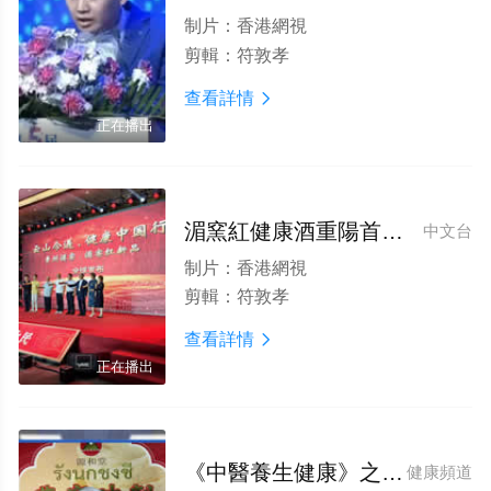
制片：
香港網視
剪輯：
符敦孝
查看詳情

正在播出
湄窯紅健康酒重陽首發 70噸新品售罄引爆文旅新動能
中文台
制片：
香港網視
剪輯：
符敦孝
查看詳情

正在播出
《中醫養生健康》之梁定光談燕窩養生
健康頻道