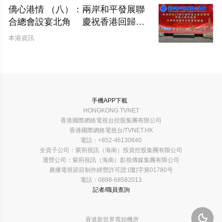
僑心港情 （八）：兩岸和平發展聯
合總會設宴北角 慶祝香港回歸二
十九周年暨林廣兆首席會長榮膺大紫
本港資訊
荊勳章
手機APP下載
HONGKONG TVNET
香港國際網絡電視台控股集團有限公司
香港國際網絡電視台/TVNET.HK
電話：+852-46130640
全資子公司：紫荊視訊（海南）投資控股集團有限公司
運營公司：紫荊視訊（海南）影視傳媒集團有限公司
廣播電視節目制作經營許可證:(瓊)字第01780号
電話：0898-68582013
記者/職員查詢

香港新世界寬頻機房