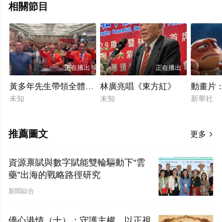
相關節目
正在播出
正在播出
黃多年先生帶領全體與會嘉賓，面對國旗、莊嚴宣誓
林廣兆唱《東方紅》
動畫片：
未知
未知
新華社
推薦圖文
更多

資源禀賦與數字賦能雙輪驅動下“雲
藥”出海的戰略路徑研究
新聞綜合
僑心港情（十）：守護主權，以正視