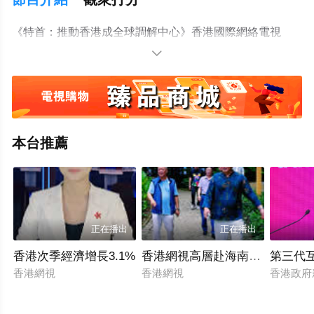
《特首：推動香港成全球調解中心》香港國際網絡電視
台/2026.05.09

本台推薦
正在播出
正在播出
香港次季經濟增長3.1%
香港網視高層赴海南瓊中百花嶺
第三代
香港網視
香港網視
香港政府