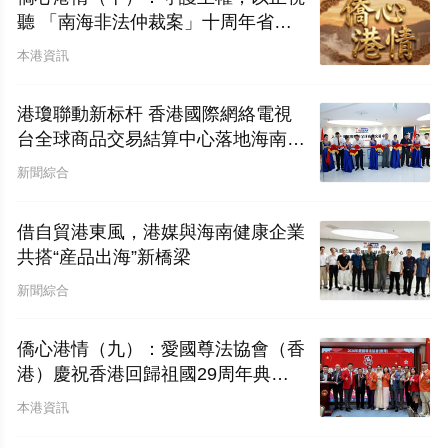
聽 「南海非法仲裁案」十周年省思
——香港僑界應對西方輿論戰的實況
本港資訊
報告及外宣工作對策
港瓊聯動新标杆 香港國際網絡電視
台全球商品交易結算中心落地海南自
貿港
新聞綜合
借自貿港東風，港媒與海南健康企業
共搭“産品出海”新橋梁
新聞綜合
僑心港情（九）：愛國尊法協會（香
港）慶祝香港回歸祖國29周年典禮
圓滿舉行
本港資訊