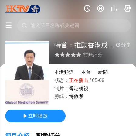






特首：推動香港成全球調解中心
分享

暫無評分
很差
較差
還行
推薦
力薦
本港頻道
本台
新聞
狀态：
正在播出
/
05-09
制片：
香港網視
剪輯：
符敦孝
立即播放

節目介紹
觀衆打分