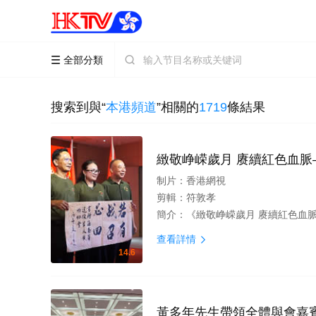
全部分類


搜索到與“
本港頻道
”相關的
1719
條結果
緻敬峥嵘歲月 赓續紅色血脈——海
制片：
香港網視
剪輯：
符敦孝
簡介：
《緻敬峥嵘歲月 赓續紅色血脈——海南省
查看詳情

14.6
黃多年先生帶領全體與會嘉