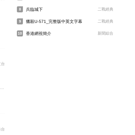
兵臨城下
二戰經典
8
獵殺U-571_完整版中英文字幕
二戰經典
9
香港網視簡介
新聞綜合
10
文台
港台