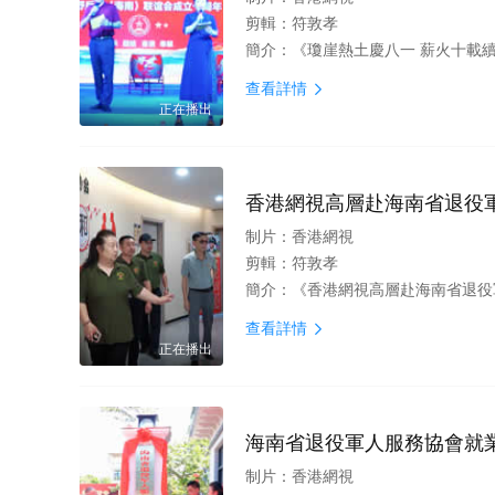
剪輯：
符敦孝
簡介：
《瓊崖熱土慶八一 薪火十載續榮光—
查看詳情

正在播出
香港網視高層赴海南省退役
制片：
香港網視
剪輯：
符敦孝
簡介：
《香港網視高層赴海南省退役軍
查看詳情

正在播出
海南省退役軍人服務協會就
制片：
香港網視