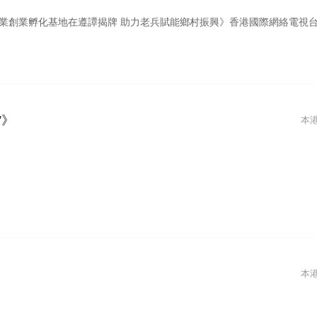
孵化基地在遵譚揭牌 助力老兵賦能鄉村振興》香港國際網絡電視台/2026.07.2
”》
本
本