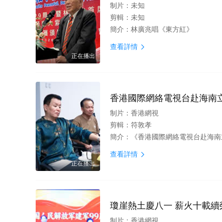
制片：
未知
剪輯：
未知
簡介：
林廣兆唱《東方紅》
查看詳情

正在播出
香港國際網絡電視台赴海南
制片：
香港網視
剪輯：
符敦孝
簡介：
《香港國際網絡電視台赴海南立
查看詳情

正在播出
瓊崖熱土慶八一 薪火十載續
制片：
香港網視