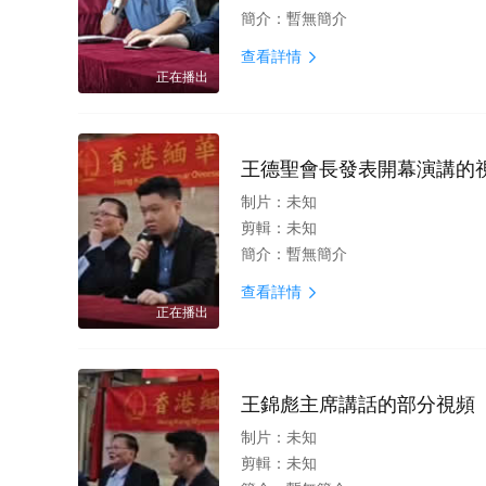
簡介：
暫無簡介
查看詳情

正在播出
王德聖會長發表開幕演講的
制片：
未知
剪輯：
未知
簡介：
暫無簡介
查看詳情

正在播出
王錦彪主席講話的部分視頻
制片：
未知
剪輯：
未知