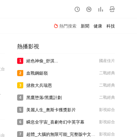




熱門搜索
新聞
健康
科技

熱播影視
絕色神偷_舒淇...
國産佳片
1
文台
血戰鋼鋸嶺
二戰經典
2
拯救大兵瑞恩
二戰經典
3
黑鷹堕落/黑鷹計劃
二戰經典
4
美麗人生_奧斯卡獲獎影片
影視綜合
5
瞬息全宇宙_喜劇奇幻中英字幕
影視綜合
6
超體_大腦的無限可能_完整版中文字幕
影視綜合
7
港台