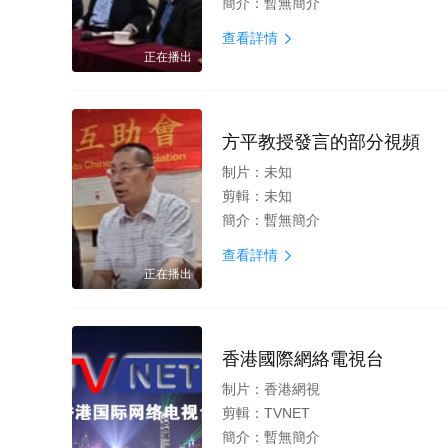
簡介：
暫無簡介
查看詳情

正在播出
方平教授發言的部分視頻
制片：
未知
剪輯：
未知
簡介：
暫無簡介
查看詳情

正在播出
香港國際網絡電視台
制片：
香港網視
剪輯：
TVNET
簡介：
暫無簡介