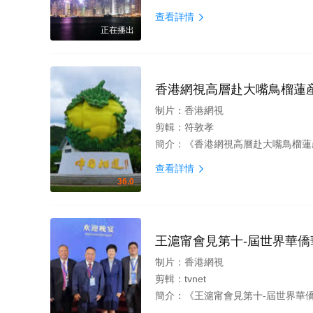
查看詳情

正在播出
香港網視高層赴大嘴鳥榴蓮
制片：
香港網視
剪輯：
符敦孝
簡介：
《香港網視高層赴大嘴鳥榴蓮産區
查看詳情

36.0
王滬甯會見第十-屆世界華僑
制片：
香港網視
剪輯：
tvnet
簡介：
《王滬甯會見第十-屆世界華僑華人社