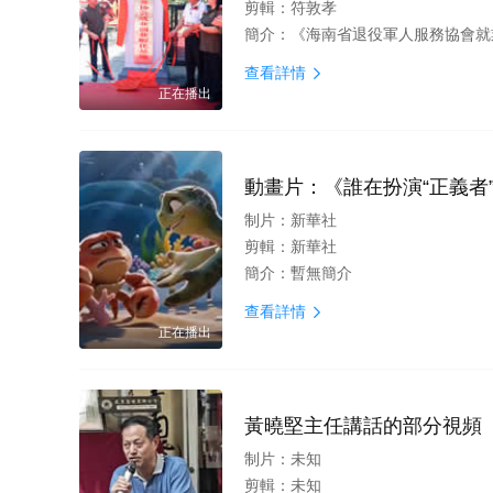
剪輯：
符敦孝
簡介：
《海南省退役軍人服務協會就業創業
查看詳情

正在播出
動畫片：《誰在扮演“正義者
制片：
新華社
剪輯：
新華社
簡介：
暫無簡介
查看詳情

正在播出
黃曉堅主任講話的部分視頻
制片：
未知
剪輯：
未知