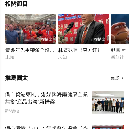
相關節目
正在播出
正在播出
黃多年先生帶領全體與會嘉賓，面對國旗、莊嚴宣誓
林廣兆唱《東方紅》
動畫片：
未知
未知
新華社
推薦圖文
更多

借自貿港東風，港媒與海南健康企業
共搭“産品出海”新橋梁
新聞綜合
僑心港情（九）：愛國尊法協會（香