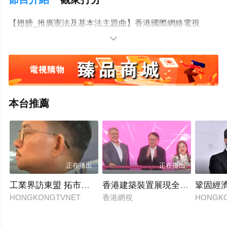
【翅膀_推廣憲法及基本法主題曲】香港國際網絡電視
台/2024.08.03

本台推薦
正在播出
正在播出
工業界訪東盟 拓市場揚香港優勢
香港建築裝置展現全運會精神
鞏固經
HONGKONGTVNET
香港網視
HONGK