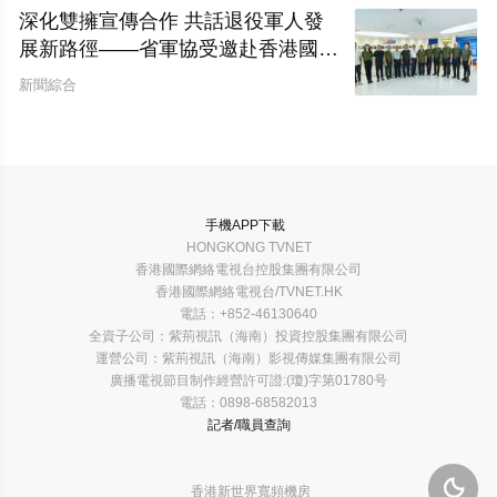
深化雙擁宣傳合作 共話退役軍人發
展新路徑——省軍協受邀赴香港國際
網絡電視台開展座談交流
新聞綜合
手機APP下載
HONGKONG TVNET
香港國際網絡電視台控股集團有限公司
香港國際網絡電視台/TVNET.HK
電話：+852-46130640
全資子公司：紫荊視訊（海南）投資控股集團有限公司
運營公司：紫荊視訊（海南）影視傳媒集團有限公司
廣播電視節目制作經營許可證:(瓊)字第01780号
電話：0898-68582013
記者/職員查詢

香港新世界寬頻機房