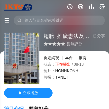






翅膀_推廣憲法及基本法主題曲
分享

暫無評分
很差
較差
還行
推薦
力薦
香港網視
本台
推薦
狀态：
正在播出
/
08-13
制片：
HONHKONH
剪輯：
TVNET
立即播放

節目介紹
觀衆打分