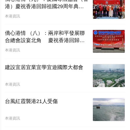
港）慶祝香港回歸祖國29周年典禮
圓滿舉行
本港資訊
僑心港情 （八）：兩岸和平發展聯
合總會設宴北角 慶祝香港回歸二
十九周年暨林廣兆首席會長榮膺大紫
本港資訊
荊勳章
建設宜居宜業宜學宜遊國際大都會
本港資訊
台風紅霞襲港21人受傷
本港資訊