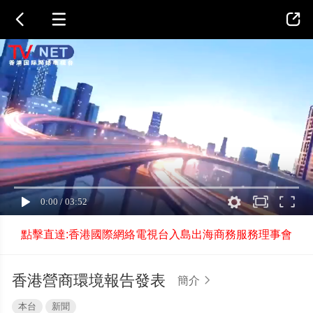



點擊直達:香港國際網絡電視台入島出海商務服務理事會
香港營商環境報告發表
簡介

本台
新聞