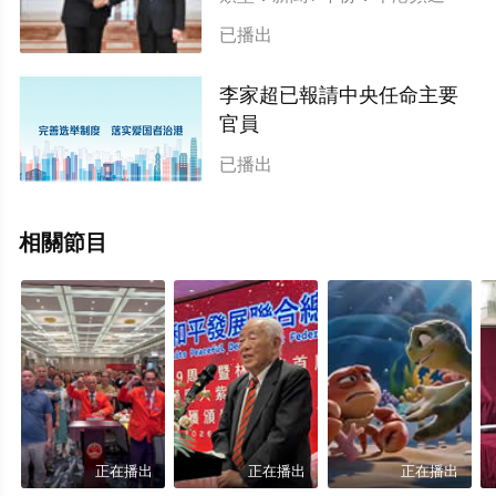
已播出
李家超已報請中央任命主要
官員
類型：新聞 / 年份：6月18日
已播出
相關節目
正在播出
正在播出
正在播出