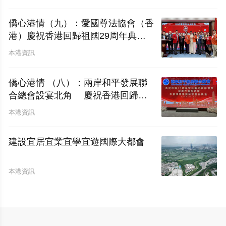
僑心港情（九）：愛國尊法協會（香
港）慶祝香港回歸祖國29周年典禮
圓滿舉行
本港資訊
僑心港情 （八）：兩岸和平發展聯
合總會設宴北角 慶祝香港回歸二
十九周年暨林廣兆首席會長榮膺大紫
本港資訊
荊勳章
建設宜居宜業宜學宜遊國際大都會
本港資訊