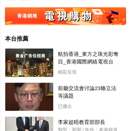
本台推薦
航拍香港_東方之珠光彩奪
目_香港國際網絡電視台
精彩呈現
廣告
前廳交流會讨論23條立法
等議題
類型：新聞 / 年份：香港網視
已播出
李家超晤教育部部長
類型：新聞 / 年份：本港頻道