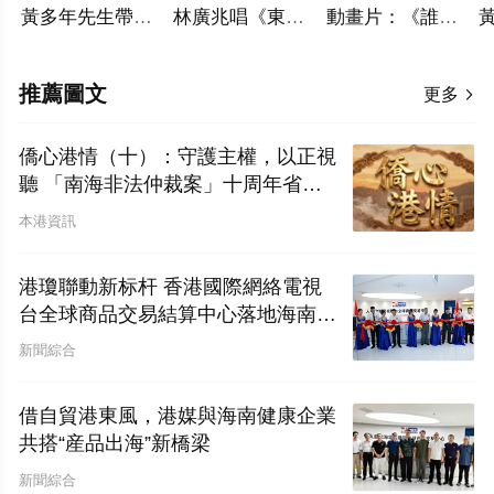
黃多年先生帶領全體與會嘉賓，面對國旗、莊嚴宣誓
林廣兆唱《東方紅》
動畫片：《誰在扮演“正義者”》
推薦圖文
更多

僑心港情（十）：守護主權，以正視
聽 「南海非法仲裁案」十周年省思
——香港僑界應對西方輿論戰的實況
本港資訊
報告及外宣工作對策
港瓊聯動新标杆 香港國際網絡電視
台全球商品交易結算中心落地海南自
貿港
新聞綜合
借自貿港東風，港媒與海南健康企業
共搭“産品出海”新橋梁
新聞綜合