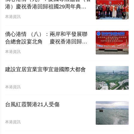
港）慶祝香港回歸祖國29周年典禮
圓滿舉行
本港資訊
僑心港情 （八）：兩岸和平發展聯
合總會設宴北角 慶祝香港回歸二
十九周年暨林廣兆首席會長榮膺大紫
本港資訊
荊勳章
建設宜居宜業宜學宜遊國際大都會
本港資訊
台風紅霞襲港21人受傷
本港資訊