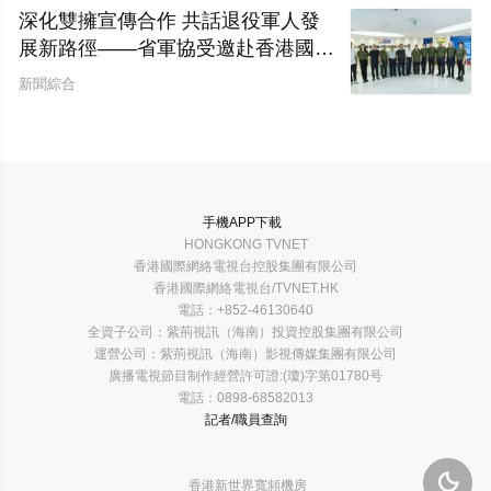
深化雙擁宣傳合作 共話退役軍人發
展新路徑——省軍協受邀赴香港國際
網絡電視台開展座談交流
新聞綜合
手機APP下載
HONGKONG TVNET
香港國際網絡電視台控股集團有限公司
香港國際網絡電視台/TVNET.HK
電話：+852-46130640
全資子公司：紫荊視訊（海南）投資控股集團有限公司
運營公司：紫荊視訊（海南）影視傳媒集團有限公司
廣播電視節目制作經營許可證:(瓊)字第01780号
電話：0898-68582013
記者/職員查詢

香港新世界寬頻機房