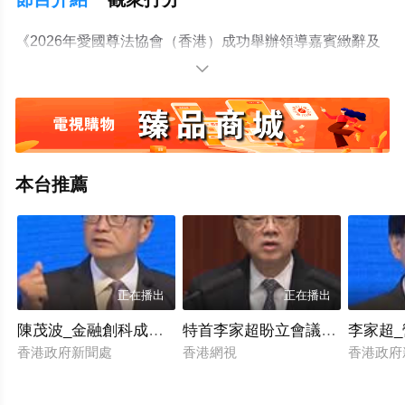
《2026年愛國尊法協會（香港）成功舉辦領導嘉賓緻辭及
現場盛況實錄》香港國際網絡電視台/2026.04.30

本台推薦
正在播出
正在播出
陳茂波_金融創科成短中期發展引擎
特首李家超盼立會議員勇于承擔
李家超
香港政府新聞處
香港網視
香港政府