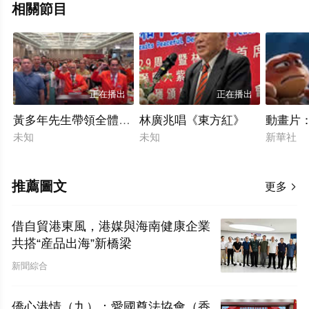
相關節目
正在播出
正在播出
黃多年先生帶領全體與會嘉賓，面對國旗、莊嚴宣誓
林廣兆唱《東方紅》
動畫片：
未知
未知
新華社
推薦圖文
更多

借自貿港東風，港媒與海南健康企業
共搭“産品出海”新橋梁
新聞綜合
僑心港情（九）：愛國尊法協會（香