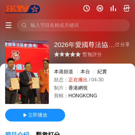






2026年愛國尊法協會（香港）成功舉辦領導嘉賓緻辭及現場盛況實錄
分享

暫無評分
很差
較差
還行
推薦
力薦
本港頻道
本台
紀實
狀态：
正在播出
/
04-30
制片：
香港網視
剪輯：
HONGKONG
立即播放

節目介紹
觀衆打分