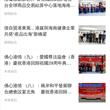
台全球商品交易結算中心落地海南自
貿港
新聞綜合
借自貿港東風，港媒與海南健康企業
共搭“産品出海”新橋梁
新聞綜合
僑心港情（九）：愛國尊法協會（香
港）慶祝香港回歸祖國29周年典禮
圓滿舉行
本港資訊
僑心港情 （八）：兩岸和平發展聯
合總會設宴北角 慶祝香港回歸二
十九周年暨林廣兆首席會長榮膺大紫
本港資訊
荊勳章