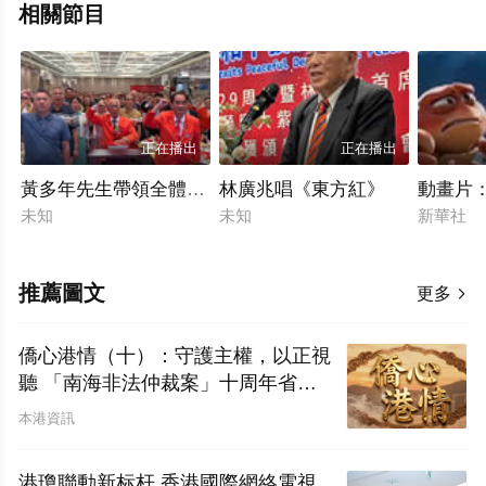
相關節目
正在播出
正在播出
黃多年先生帶領全體與會嘉賓，面對國旗、莊嚴宣誓
林廣兆唱《東方紅》
動畫片：
未知
未知
新華社
推薦圖文
更多

僑心港情（十）：守護主權，以正視
聽 「南海非法仲裁案」十周年省思
——香港僑界應對西方輿論戰的實況
本港資訊
報告及外宣工作對策
港瓊聯動新标杆 香港國際網絡電視