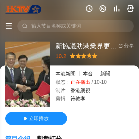






新協議助港業界更多參與内地市場
分享

10.2
很差
較差
還行
推薦
力薦
本港新聞
本台
新聞
狀态：
正在播出
/
10-10
制片：
香港網視
剪輯：
符敦孝
立即播放

節目介紹
觀衆打分