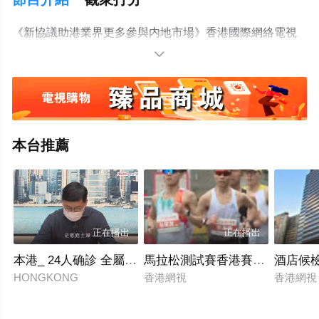
《新協議助港業界更多參與内地市場》香港國際網絡電視
台/2024.10.10

本台推薦
正在播出
正在播出
本港_ 24人确診 全屬本地感染
馬拉松測試賽香港賽段順利完成
酒店候
HONGKONG
香港網視
香港網