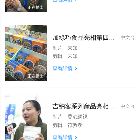
正在播出
加綠巧食品亮相第四屆全球食品飲料論壇博覽會
中文台
制片：
未知
剪輯：
未知
查看詳情

正在播出
吉納客系列産品亮相第四屆全球食品飲料論壇博覽會
中文台
制片：
香港網視
剪輯：
符敦孝
查看詳情
