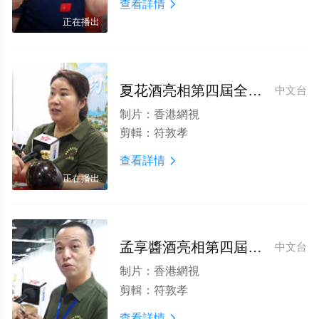
查看詳情

正在播出
夏花酒亮相第四屆全球食品飲料論壇博覽會
中文台
制片：
香港網視
剪輯：
符敦孝
查看詳情

正在播出
孟享醬酒亮相第四屆全球食品飲料論壇博覽會
中文台
制片：
香港網視
剪輯：
符敦孝
查看詳情
