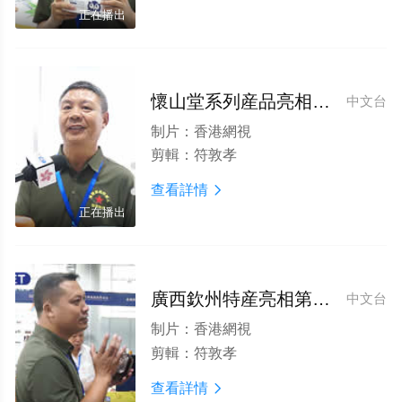
正在播出
懷山堂系列産品亮相第四屆全球食品飲料論壇博覽會
中文台
制片：
香港網視
剪輯：
符敦孝
查看詳情

正在播出
廣西欽州特産亮相第四屆全球食品飲料論壇博覽會
中文台
制片：
香港網視
剪輯：
符敦孝
查看詳情
