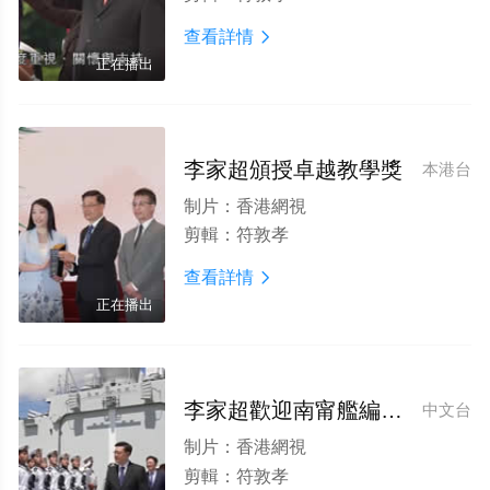
查看詳情

正在播出
李家超頒授卓越教學獎
本港台
制片：
香港網視
剪輯：
符敦孝
查看詳情

正在播出
李家超歡迎南甯艦編隊抵港
中文台
制片：
香港網視
剪輯：
符敦孝