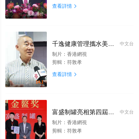
查看詳情

正在播出
千逸健康管理攜水美姿噴霧系列産品亮相第四屆全球食品飲料論壇深受關注
中文台
制片：
香港網視
剪輯：
符敦孝
查看詳情

14.1
富盛制罐亮相第四屆全球食品飲料論壇榮獲金鳌獎
中文台
制片：
香港網視
剪輯：
符敦孝