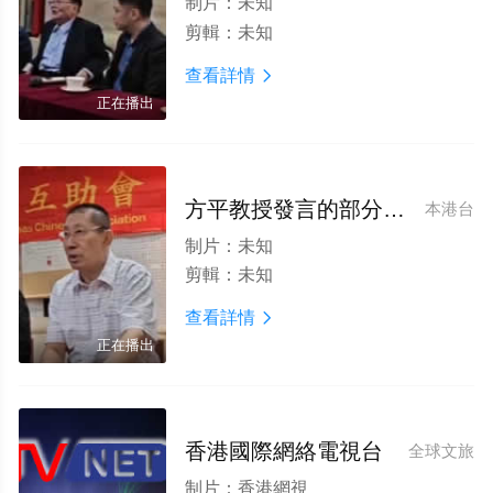
制片：
未知
剪輯：
未知
查看詳情

正在播出
方平教授發言的部分視頻
本港台
制片：
未知
剪輯：
未知
查看詳情

正在播出
香港國際網絡電視台
全球文旅
制片：
香港網視