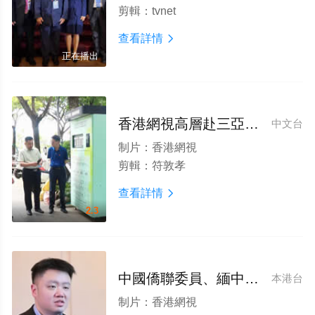
剪輯：
tvnet
查看詳情

正在播出
香港網視高層赴三亞調研再生資源項目 探索綠色循環産業新路徑
中文台
制片：
香港網視
剪輯：
符敦孝
查看詳情

2.3
中國僑聯委員、緬中友好協會會長王德聖接受鳳凰專訪
本港台
制片：
香港網視