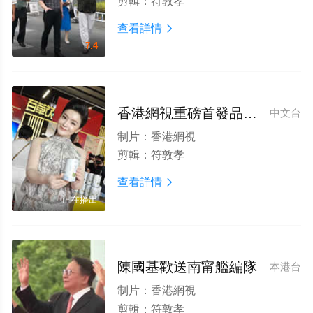
剪輯：
符敦孝
查看詳情

7.4
香港網視重磅首發品牌主題曲《百草飲戀曲》，以旋律解鎖海南健康飲品新叙事
中文台
制片：
香港網視
剪輯：
符敦孝
查看詳情

正在播出
陳國基歡送南甯艦編隊
本港台
制片：
香港網視
剪輯：
符敦孝