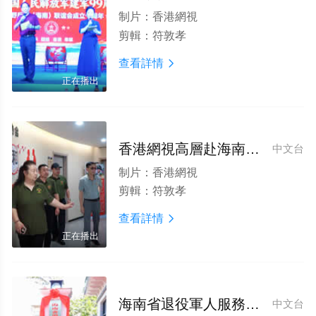
制片：
香港網視
剪輯：
符敦孝
查看詳情

正在播出
香港網視高層赴海南省退役軍人協會調研 共探擁軍服務合作新路徑
中文台
制片：
香港網視
剪輯：
符敦孝
查看詳情

正在播出
海南省退役軍人服務協會就業創業孵化基地在遵譚揭牌 助力老兵賦能鄉村振興
中文台