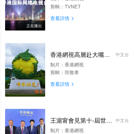
剪輯：
TVNET
查看詳情

正在播出
香港網視高層赴大嘴鳥榴蓮産區調研 共探臻品出海新機遇
中文台
制片：
香港網視
剪輯：
符敦孝
查看詳情

36.0
王滬甯會見第十-屆世界華僑華人社團聯誼大會全體代表(來源 中央廣播電視總台)
中文台
制片：
香港網視