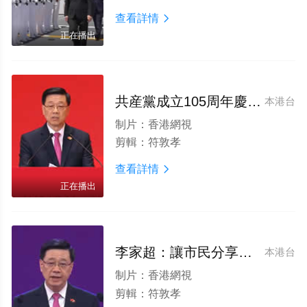
查看詳情

正在播出
共産黨成立105周年慶祝活動展開
本港台
制片：
香港網視
剪輯：
符敦孝
查看詳情

正在播出
李家超：讓市民分享更多經濟紅利
本港台
制片：
香港網視
剪輯：
符敦孝