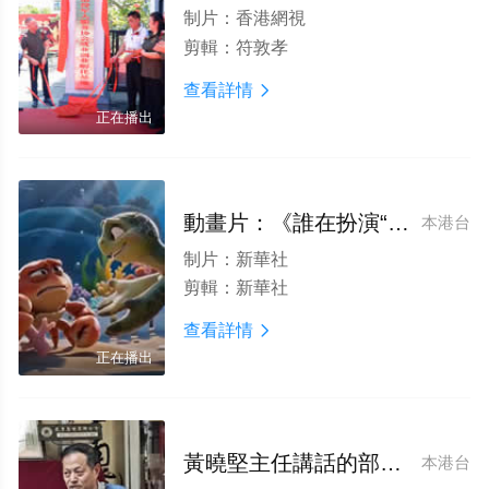
制片：
香港網視
剪輯：
符敦孝
查看詳情

正在播出
動畫片：《誰在扮演“正義者”》
本港台
制片：
新華社
剪輯：
新華社
查看詳情

正在播出
黃曉堅主任講話的部分視頻
本港台