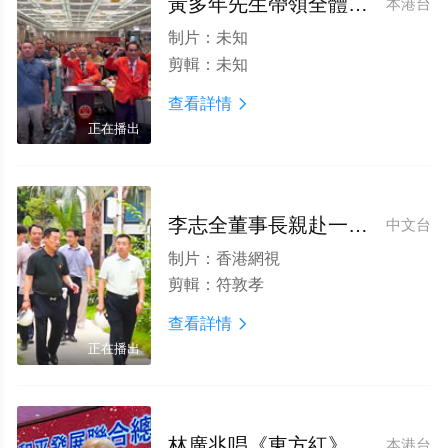
黃多年先生帶領全體與會嘉賓，面對國旗、莊嚴宣誓
本港台
制片：
未知
剪輯：
未知
查看詳情

正在播出
李志全董事長親赴一線督查項目建設 瓊宇國際華僑城全球招商正式啓幕
中文台
制片：
香港網視
剪輯：
符敦孝
查看詳情

正在播出
林廣兆唱《東方紅》
本港台