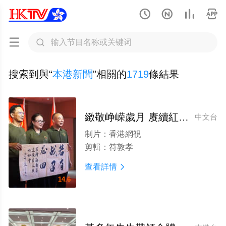






搜索到與“
本港新聞
”相關的
1719
條結果
緻敬峥嵘歲月 赓續紅色血脈——海南省退役軍人服務協會在瓊海成功舉辦八一建軍99周年紀念活動
中文台
制片：
香港網視
剪輯：
符敦孝
查看詳情

14.6