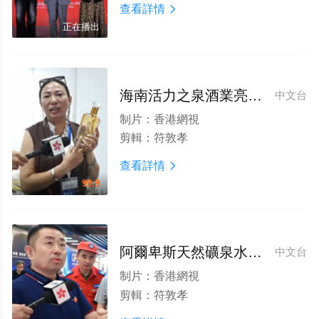
查看詳情

正在播出
海南活力之泉酒業亮相第四屆全球食品飲料論壇博覽會
中文台
制片：
香港網視
剪輯：
符敦孝
查看詳情

99.9
阿爾卑斯天然礦泉水亮相第四屆全球食品飲料論壇博覽會備受青睐
中文台
制片：
香港網視
剪輯：
符敦孝