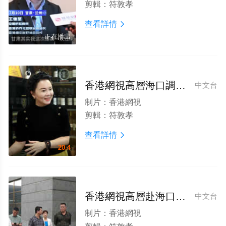
剪輯：
符敦孝
查看詳情

正在播出
香港網視高層海口調研雲倉共享酒莊
中文台
制片：
香港網視
剪輯：
符敦孝
查看詳情

20.4
香港網視高層赴海口市百方購物中心調研 共探商業發展新路徑
中文台
制片：
香港網視