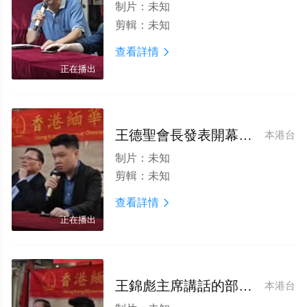
制片：
未知
剪輯：
未知
查看詳情

正在播出
王德聖會長發表開幕演講的視頻
本港台
制片：
未知
剪輯：
未知
查看詳情

正在播出
王錦彪主席講話的部分視頻
本港台