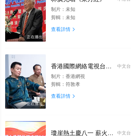
制片：
未知
剪輯：
未知
查看詳情

正在播出
香港國際網絡電視台赴海南立樹集團調研 共探南藥産業出海新路徑
中文台
制片：
香港網視
剪輯：
符敦孝
查看詳情

正在播出
瓊崖熱土慶八一 薪火十載續榮光——四野子弟歡慶建軍99周年系列活動圓滿舉辦
中文台