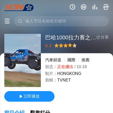






巴哈1000拉力賽之最強皮卡
分享

8.3
很差
較差
還行
推薦
力薦
汽車頻道
國際
推薦
狀态：
正在播出
/
10-18
制片：
HONGKONG
剪輯：
TVNET
立即播放

節目介紹
觀衆打分