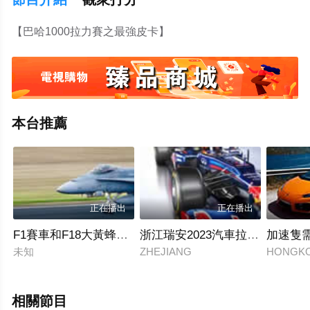
【巴哈1000拉力賽之最強皮卡】
本台推薦
正在播出
正在播出
F1賽車和F18大黃蜂戰鬥機的直線加速對比
浙江瑞安2023汽車拉力精英賽精
加速隻需
未知
ZHEJIANG
HONGK
相關節目