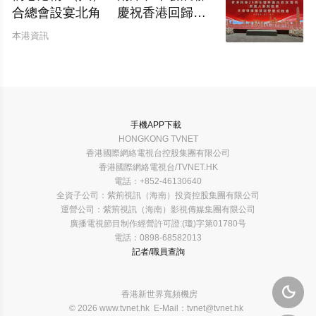
合總會設宴北角 慶祝香港回歸二
十九周年暨林廣兆首席會長榮膺大紫
本港資訊
荊勳章
手機APP下載
HONGKONG TVNET
香港國際網絡電視台控股集團有限公司
香港國際網絡電視台/TVNET.HK
電話：+852-46130640
全資子公司：紫荊視訊（海南）投資控股集團有限公司
運營公司：紫荊視訊（海南）影視傳媒集團有限公司
廣播電視節目制作經營許可證:(瓊)字第01780号
電話：0898-68582013
記者/職員查詢

香港新世界寬頻機房
© 2026 www.tvnet.hk E-Mail：tvnet@tvnet.hk