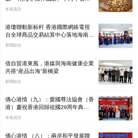
——香港僑界應對西方輿論戰的實況
本港資訊
報告及外宣工作對策
港瓊聯動新标杆 香港國際網絡電視
台全球商品交易結算中心落地海南自
貿港
新聞綜合
借自貿港東風，港媒與海南健康企業
共搭“産品出海”新橋梁
新聞綜合
僑心港情（九）：愛國尊法協會（香
港）慶祝香港回歸祖國29周年典禮
圓滿舉行
本港資訊
僑心港情 （八）：兩岸和平發展聯