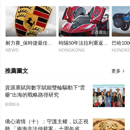
正在播出
正在播出
耐力賽_保時捷最佳官方紀錄片90分鍾
時隔50年法拉利重返WEC頂級賽
巴哈10
NEWS
HONGKONG
HONGK
推薦圖文
更多

資源禀賦與數字賦能雙輪驅動下“雲
藥”出海的戰略路徑研究
新聞綜合
僑心港情（十）：守護主權，以正視
聽 「南海非法仲裁案」十周年省思