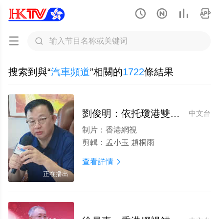






搜索到與“
汽車頻道
”相關的
1722
條結果
劉俊明：依托瓊港雙重優勢 打造入島出海跨境商貿新樞紐
中文台
制片：
香港網視
剪輯：
孟小玉 趙桐雨
查看詳情

正在播出