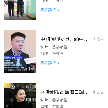
剪輯：
符敦孝
查看詳情

2.3
中國僑聯委員、緬中友好協會會長王德聖接受鳳凰專訪
本港台
制片：
香港網視
剪輯：
符敦孝
查看詳情

正在播出
香港網視高層海口調研雲倉共享酒莊
中文台
制片：
香港網視
剪輯：
符敦孝