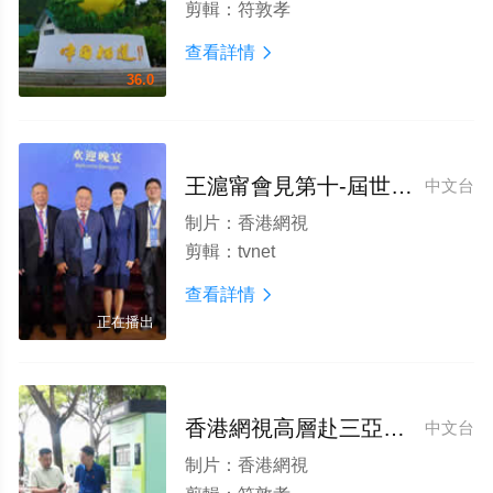
剪輯：
符敦孝
查看詳情

36.0
王滬甯會見第十-屆世界華僑華人社團聯誼大會全體代表(來源 中央廣播電視總台)
中文台
制片：
香港網視
剪輯：
tvnet
查看詳情

正在播出
香港網視高層赴三亞調研再生資源項目 探索綠色循環産業新路徑
中文台
制片：
香港網視