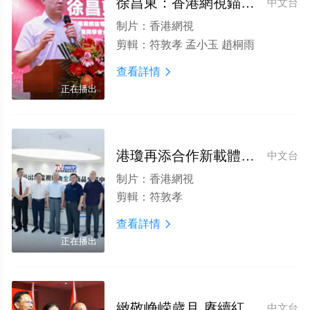
徐昌東：香港網視錨定出海政策，精準落子築牢平台長遠發展核心方向
中文台
制片：
香港網視
剪輯：
符敦孝 孟小玉 趙桐雨
查看詳情

正在播出
港瓊再添合作新載體：香港國際網絡電視台全球商品交易結算中心落戶海南自貿港
中文台
制片：
香港網視
剪輯：
符敦孝
查看詳情

正在播出
緻敬峥嵘歲月 赓續紅色血脈——海南省退役軍人服務協會在瓊海成功舉辦八一建軍99周年紀念活動
中文台