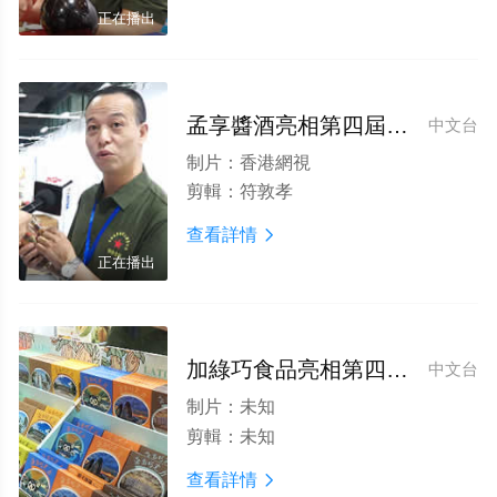
正在播出
孟享醬酒亮相第四屆全球食品飲料論壇博覽會
中文台
制片：
香港網視
剪輯：
符敦孝
查看詳情

正在播出
加綠巧食品亮相第四屆全球食品飲料論壇博覽會
中文台
制片：
未知
剪輯：
未知
查看詳情
