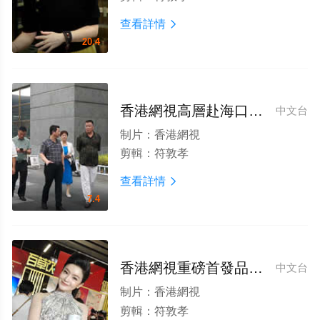
查看詳情

20.4
香港網視高層赴海口市百方購物中心調研 共探商業發展新路徑
中文台
制片：
香港網視
剪輯：
符敦孝
查看詳情

7.4
香港網視重磅首發品牌主題曲《百草飲戀曲》，以旋律解鎖海南健康飲品新叙事
中文台
制片：
香港網視
剪輯：
符敦孝