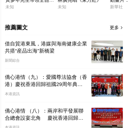
黃多年先生帶領全體與會嘉賓，面對國旗、莊嚴宣誓
林廣兆唱《東方紅》
動畫片：
未知
未知
新華社
推薦圖文
更多

借自貿港東風，港媒與海南健康企業
共搭“産品出海”新橋梁
新聞綜合
僑心港情（九）：愛國尊法協會（香
港）慶祝香港回歸祖國29周年典禮
圓滿舉行
本港資訊
僑心港情 （八）：兩岸和平發展聯
合總會設宴北角 慶祝香港回歸二
十九周年暨林廣兆首席會長榮膺大紫
本港資訊