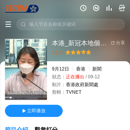






本港_新冠本地個案增約八千九宗
分享

10.0
很差
較差
還行
推薦
力薦
9月12日
香港
新聞
狀态：
正在播出
/
09-12
制片：
香港政府新聞處
剪輯：
TVNET
立即播放

節目介紹
觀衆打分