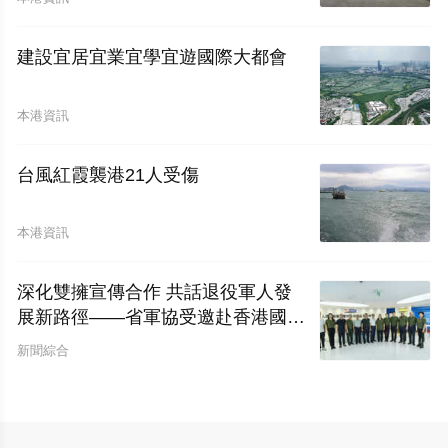
荊勳章
建設宜居宜業宜學宜遊國際大都會
本港資訊
台風紅霞襲港21人受傷
本港資訊
深化雙擁宣傳合作 共話退役軍人發
展新路徑——省軍協受邀赴香港國際
網絡電視台開展座談交流
新聞綜合