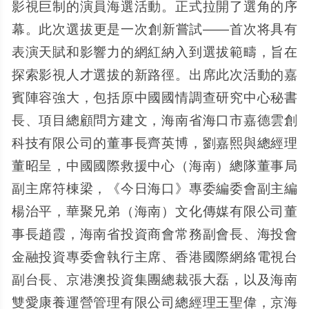
影視巨制的演員海選活動。正式拉開了選角的序
幕。此次選拔更是一次創新嘗試——首次将具有
表演天賦和影響力的網紅納入到選拔範疇，旨在
探索影視人才選拔的新路徑。出席此次活動的嘉
賓陣容強大，包括原中國國情調查研究中心秘書
長、項目總顧問方建文，海南省海口市嘉德雲創
科技有限公司的董事長齊英博，劉嘉熙與總經理
董昭呈，中國國際救援中心（海南）總隊董事局
副主席符棟梁，《今日海口》專委編委會副主編
楊治平，華聚兄弟（海南）文化傳媒有限公司董
事長趙霞，海南省投資商會常務副會長、海投會
金融投資專委會執行主席、香港國際網絡電視台
副台長、京港澳投資集團總裁張大磊，以及海南
雙愛康養運營管理有限公司總經理王聖偉，京海