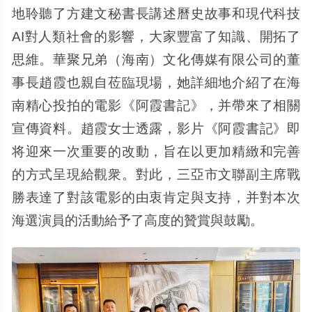
地聆聽了方建文秘書長講述曆史故事和現代科技
AI對人類社會的影響，大家豐富了知識、開拓了
思維。華聚兄弟（海南）文化傳媒有限公司的董
事長趙霞也親自莅臨現場，她詳細地介紹了在海
南精心投拍的電影《阿霞書記》，并帶來了相關
宣傳資料。趙霞女士透露，影片《阿霞書記》即
将迎來一次重要的改動，旨在以更加精緻和完善
的方式呈現給觀衆。對此，三亞市文聯副主席戰
勝表達了對該電影的由衷肯定與支持，并對本次
海選演員的活動給予了高度的贊賞與鼓勵。