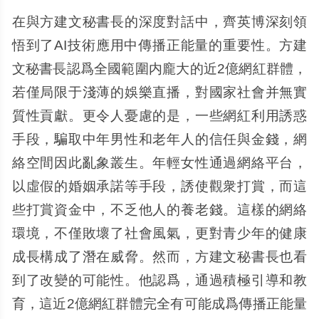
在與方建文秘書長的深度對話中，齊英博深刻領
悟到了AI技術應用中傳播正能量的重要性。方建
文秘書長認爲全國範圍内龐大的近2億網紅群體，
若僅局限于淺薄的娛樂直播，對國家社會并無實
質性貢獻。更令人憂慮的是，一些網紅利用誘惑
手段，騙取中年男性和老年人的信任與金錢，網
絡空間因此亂象叢生。年輕女性通過網絡平台，
以虛假的婚姻承諾等手段，誘使觀衆打賞，而這
些打賞資金中，不乏他人的養老錢。這樣的網絡
環境，不僅敗壞了社會風氣，更對青少年的健康
成長構成了潛在威脅。然而，方建文秘書長也看
到了改變的可能性。他認爲，通過積極引導和教
育，這近2億網紅群體完全有可能成爲傳播正能量