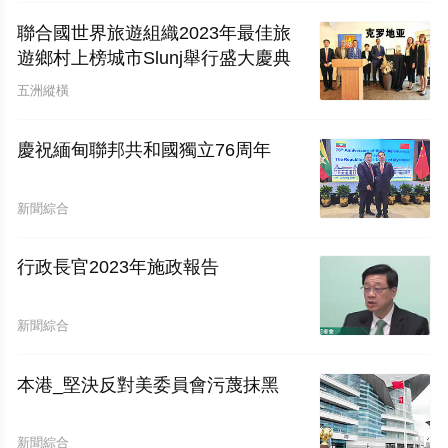
聯合國世界旅遊組織2023年最佳旅
遊鄉村上榜城市Slunj舉行盛大慶典
五洲縱橫
慶祝緬甸聯邦共和國獨立76周年
新聞綜合
行政長官2023年施政報告
新聞綜合
本港_堅決反對美委員會污蔑抹黑
新聞綜合