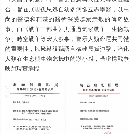
合，旨在展現孫思邈自幼多病卻立志學醫，以高
尚的醫德和精湛的醫術深受群衆崇敬的傳奇故
事。而《戰争三部曲》則通過氣候戰争、生物戰
争、時空戰争等宏大叙事，警示人類命運共同體
的重要性，以極緻視聽語言構建震撼沖擊，強化
人類在生态與生物危機中的渺小感，借虛構戰争
映射現實危機。